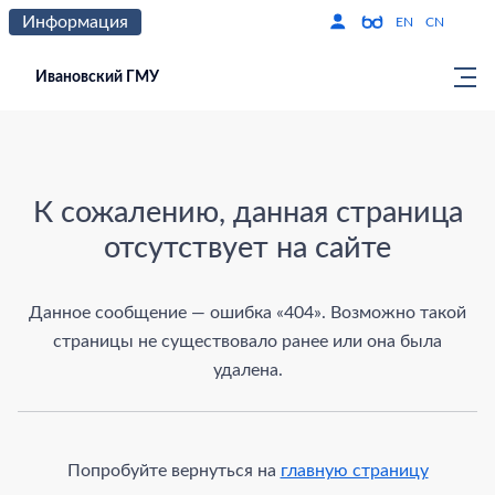
Информация
Версия для слабо
По
EN
CN
Ивановский ГМУ
Страница не найдена
К сожалению, данная страница
отсутствует на сайте
Данное сообщение — ошибка «404». Возможно такой
страницы не существовало ранее или она была
удалена.
Попробуйте вернуться на
главную страницу