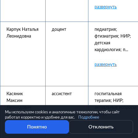
Карпук Наталья
доцент
педиатрия;
Леонидовна
фтизиатрия; НИР;
детская
кардиология; п...
Касяник
ассистент
госпитальная
Максим
терапия; НИР;
Леонидович
актуальные вопросы
Мы используем cookies и аналогичные технологии, чтобы сайт
амбу...
работал корректно и удобнее для вас.
Подробнее
Понятно
Отклонить