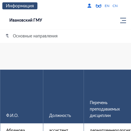
Информация
Версия для слабо
По
EN
CN
Ивановский ГМУ
Основные направления
Руководство. Педагогический (научно-п
Перечень
преподаваемых
Ф.И.О.
Должность
дисциплин
Абрамова
ассистент
дерматовенерология