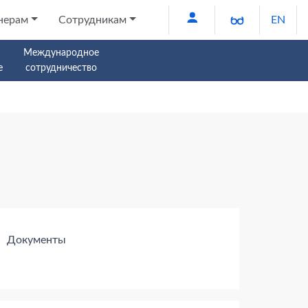
Версия для 
нерам
Сотрудникам
EN
Международное
е
сотрудничество
Документы