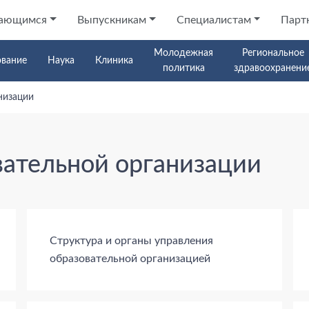
ающимся
Выпускникам
Специалистам
Парт
Молодежная
Региональное
ование
Наука
Клиника
политика
здравоохранени
низации
вательной организации
Структура и органы управления
образовательной организацией