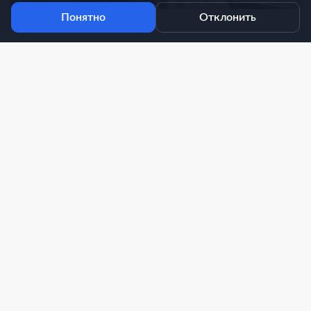
Понятно
Отклонить
23.07.2026
В Ивановском медуниверситете чествуют
семейную династию: супруги Назаровы отметили
30-летие брака