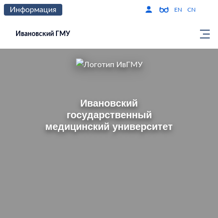
Информация
Версия для слабо
По
EN
CN
Ивановский ГМУ
Главная страница
Ивановский
государственный
медицинский университет