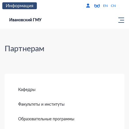
Информация
Версия для слабо
По
EN
CN
Ивановский ГМУ
Партнерам
Боковая панель
Кафедры
Факультеты и институты
Образовательные программы