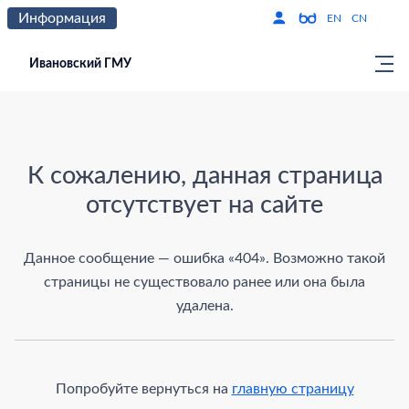
Информация
Версия для слабо
По
EN
CN
Ивановский ГМУ
Страница не найдена
К сожалению, данная страница
отсутствует на сайте
Данное сообщение — ошибка «404». Возможно такой
страницы не существовало ранее или она была
удалена.
Попробуйте вернуться на
главную страницу