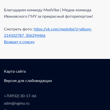
Благодарим команду MedVibe | Медиа-команда
Ивановского ГМУ за прекрасный фоторепортаж!
Смотреть фото:
https://vk.com/medvibe?z=album-
214502787_306294466
Возврат к списку
Карта сайта
Версия для слабовидящих
+7(4932) 30-17-66
adm@ivgmu.ru