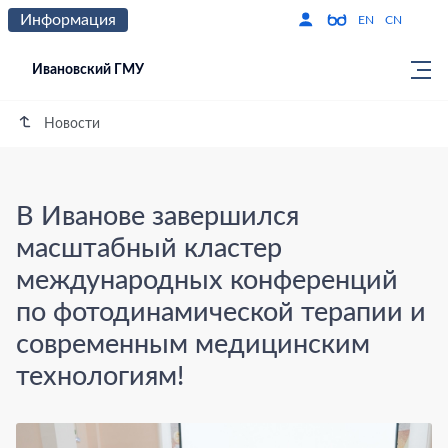
Информация
Версия для слабо
По
EN
CN
Ивановский ГМУ
Новости
В Иванове завершился
масштабный кластер
международных конференций
по фотодинамической терапии и
современным медицинским
технологиям!
В Иванове завершился масштабный к