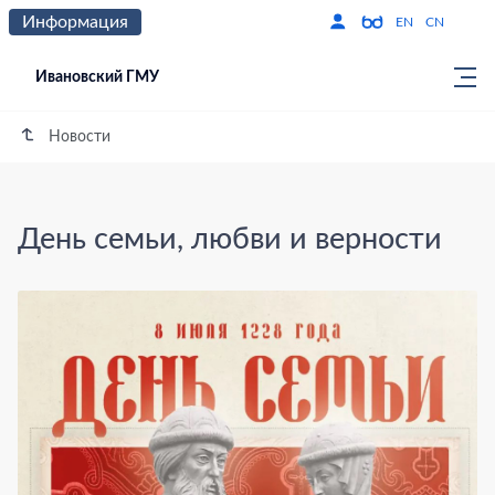
Информация
Версия для слабо
По
EN
CN
Ивановский ГМУ
Новости
День семьи, любви и верности
День семьи, любви и верности