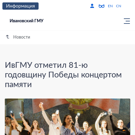
Информация
Версия для слабо
По
EN
CN
Ивановский ГМУ
Новости
ИвГМУ отметил 81-ю
годовщину Победы концертом
памяти
ИвГМУ отметил 81-ю годовщину Поб