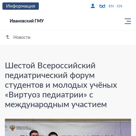
Информация
Версия для слабо
По
EN
CN
Ивановский ГМУ
Новости
Шестой Всероссийский
педиатрический форум
студентов и молодых учёных
«Виртуоз педиатрии» с
международным участием
Шестой Всероссийский педиатрически