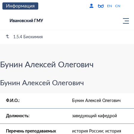
Информация
Версия для слабо
По
EN
CN
Ивановский ГМУ
1.5.4 Биохимия
Бунин Алексей Олегович
Бунин Алексей Олегович
Ф.И.О.:
Бунин Алексей Олегович
Должность:
заведующий кафедрой
Перечень преподаваемых
история России; история