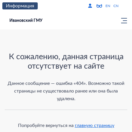
Информация
Версия для слабо
По
EN
CN
Ивановский ГМУ
Страница не найдена
К сожалению, данная страница
отсутствует на сайте
Данное сообщение — ошибка «404». Возможно такой
страницы не существовало ранее или она была
удалена.
Попробуйте вернуться на
главную страницу