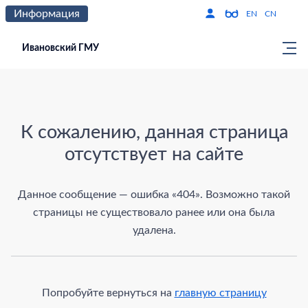
Информация
Версия для слабо
По
EN
CN
Ивановский ГМУ
Страница не найдена
К сожалению, данная страница
отсутствует на сайте
Данное сообщение — ошибка «404». Возможно такой
страницы не существовало ранее или она была
удалена.
Попробуйте вернуться на
главную страницу