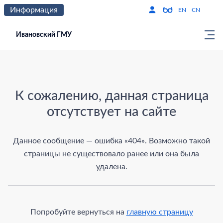
Информация
Версия для слабо
По
EN
CN
Ивановский ГМУ
Страница не найдена
К сожалению, данная страница
отсутствует на сайте
Данное сообщение — ошибка «404». Возможно такой
страницы не существовало ранее или она была
удалена.
Попробуйте вернуться на
главную страницу