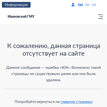
Информация
Версия для слабо
По
EN
CN
Ивановский ГМУ
Страница не найдена
К сожалению, данная страница
отсутствует на сайте
Данное сообщение — ошибка «404». Возможно такой
страницы не существовало ранее или она была
удалена.
Попробуйте вернуться на
главную страницу