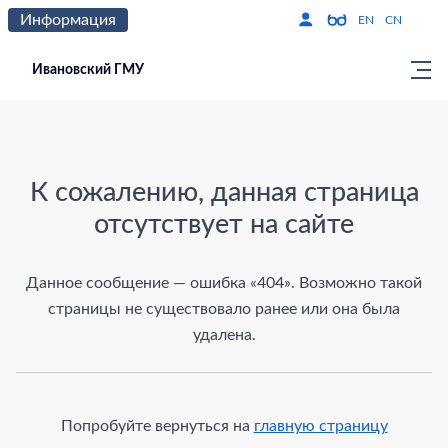
Информация
Версия для слабо
По
EN
CN
Ивановский ГМУ
Страница не найдена
К сожалению, данная страница
отсутствует на сайте
Данное сообщение — ошибка «404». Возможно такой
страницы не существовало ранее или она была
удалена.
Попробуйте вернуться на
главную страницу