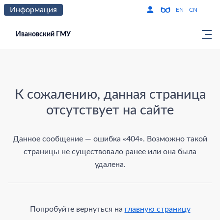
Информация
Версия для слабо
По
EN
CN
Ивановский ГМУ
Страница не найдена
К сожалению, данная страница
отсутствует на сайте
Данное сообщение — ошибка «404». Возможно такой
страницы не существовало ранее или она была
удалена.
Попробуйте вернуться на
главную страницу