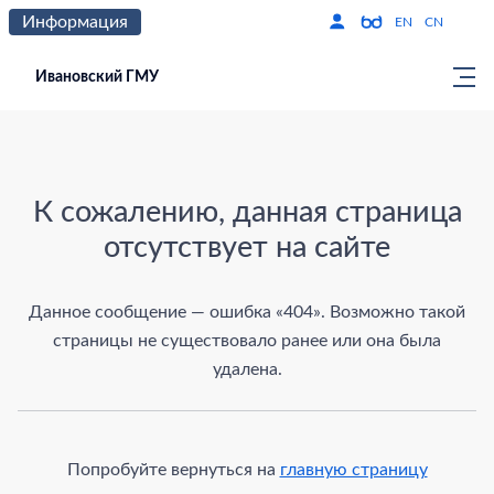
Информация
Версия для слабо
По
EN
CN
Ивановский ГМУ
Страница не найдена
К сожалению, данная страница
отсутствует на сайте
Данное сообщение — ошибка «404». Возможно такой
страницы не существовало ранее или она была
удалена.
Попробуйте вернуться на
главную страницу