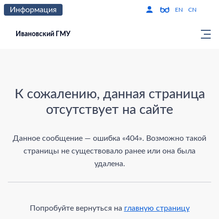
Информация
Версия для слабо
По
EN
CN
Ивановский ГМУ
Страница не найдена
К сожалению, данная страница
отсутствует на сайте
Данное сообщение — ошибка «404». Возможно такой
страницы не существовало ранее или она была
удалена.
Попробуйте вернуться на
главную страницу