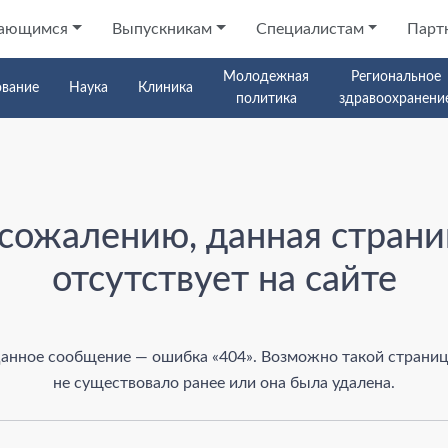
ающимся
Выпускникам
Специалистам
Парт
Молодежная
Региональное
ование
Наука
Клиника
политика
здравоохранени
а
 сожалению, данная страни
отсутствует на сайте
анное сообщение — ошибка «404». Возможно такой страни
не существовало ранее или она была удалена.