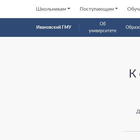
Школьникам
Поступающим
Обуч
Об
Ивановский ГМУ
Образ
университете
Страница не найден
К
Д