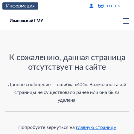
Информация
Версия для слабо
По
EN
CN
Ивановский ГМУ
Страница не найдена
К сожалению, данная страница
отсутствует на сайте
Данное сообщение — ошибка «404». Возможно такой
страницы не существовало ранее или она была
удалена.
Попробуйте вернуться на
главную страницу