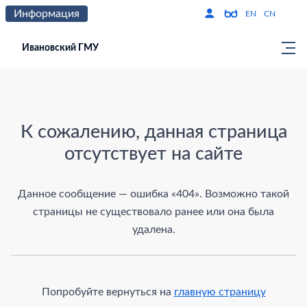
Информация
Версия для слабо
По
EN
CN
Ивановский ГМУ
Страница не найдена
К сожалению, данная страница
отсутствует на сайте
Данное сообщение — ошибка «404». Возможно такой
страницы не существовало ранее или она была
удалена.
Попробуйте вернуться на
главную страницу