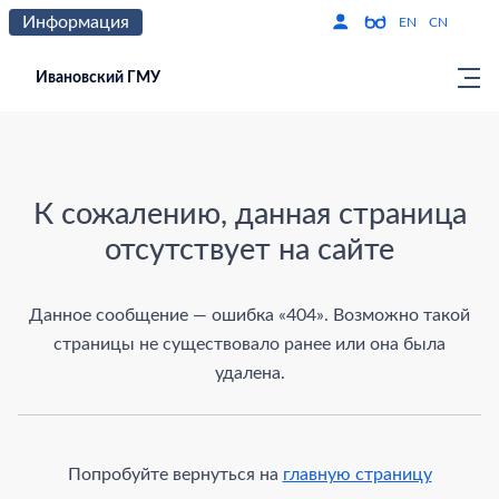
Информация
Версия для слабо
По
EN
CN
Ивановский ГМУ
Страница не найдена
К сожалению, данная страница
отсутствует на сайте
Данное сообщение — ошибка «404». Возможно такой
страницы не существовало ранее или она была
удалена.
Попробуйте вернуться на
главную страницу