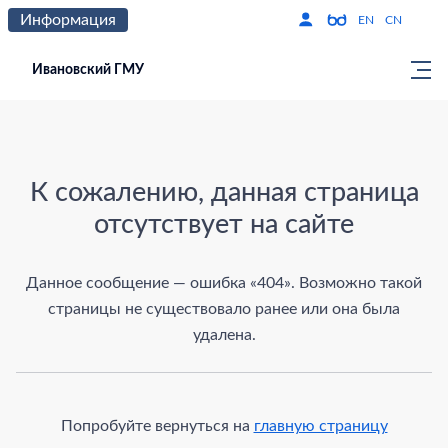
Информация
Версия для слабо
По
EN
CN
Ивановский ГМУ
Страница не найдена
К сожалению, данная страница
отсутствует на сайте
Данное сообщение — ошибка «404». Возможно такой
страницы не существовало ранее или она была
удалена.
Попробуйте вернуться на
главную страницу