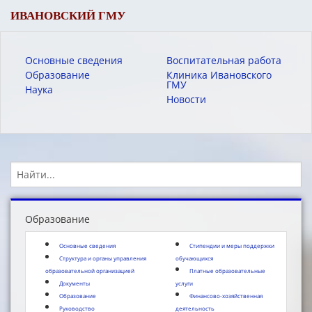
ИВАНОВСКИЙ ГМУ
Основные сведения
Воспитательная работа
Образование
Клиника Ивановского
ГМУ
Наука
Новости
Вход
Версия для слабовидящих
Об университете
Абитуриенту
Образование
Обучающемуся
Основные сведения
Стипендии и меры поддержки
Сотруднику
Структура и органы управления
обучающихся
образовательной организацией
Платные образовательные
Пациенту
Документы
услуги
Образование
Финансово-хозяйственная
ЭИОС
Руководство
деятельность