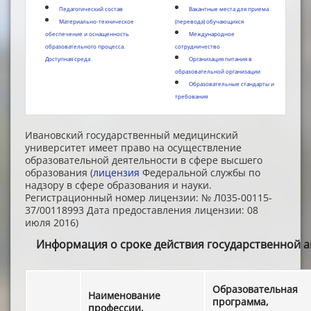
Педагогический состав
Вакантные места для приема
Материально-техническое
(перевода) обучающихся
обеспечение и оснащенность
Международное
образовательного процесса.
сотрудничество
Доступная среда
Организация питания в
образовательной организации
Образовательные стандарты и
требования
Ивановский государственный медицинский
университет имеет право на осуществление
образовательной деятельности в сфере высшего
образования (
лицензия
Федеральной службы по
надзору в сфере образования и науки.
Регистрационный номер лицензии: № Л035-00115-
37/00118993 Дата предоставления лицензии: 08
июля 2016)
Информация о сроке действия государственной а
Образовательная
Наименование
программа,
профессии,