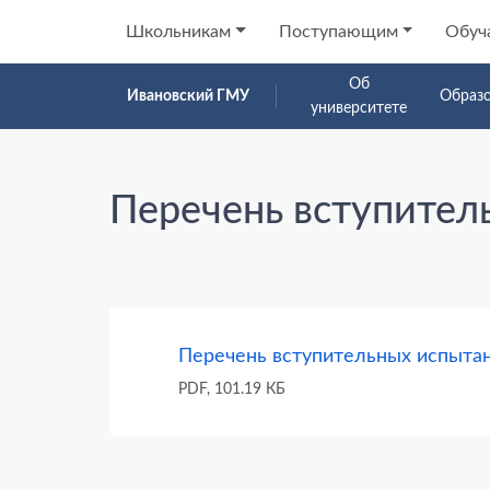
Школьникам
Поступающим
Обуч
Об
Ивановский ГМУ
Образ
университете
Перечень вступител
Перечень вступительны
Перечень вступительных испыта
PDF, 101.19 КБ