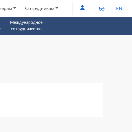
Версия для 
нерам
Сотрудникам
EN
Международное
е
сотрудничество