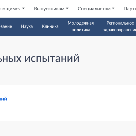
ающимся
Выпускникам
Специалистам
Парт
Молодежная
Региональное
ование
Наука
Клиника
политика
здравоохранени
ьных испытаний
х испытаний
ний