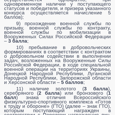
одновременном наличии у поступающего
статусов и победителя, и призера указанного
конкурса осуществляется начисление 5
баллов);
9) прохождение военной службы по
призыву, военной службы по контракту,
военной службы по мобилизации в
Вооруженных Силах Российской Федерации
–
3 балла
;
10) пребывание в добровольческих
формированиях в соответствии с контрактом
о добровольном содействии в выполнении
задач, возложенных на Вооруженные Силы
Российской Федерации, в ходе специальной
военной операции на территориях Украины,
Донецкой Народной Республики, Луганской
Народной Республики, Запорожской области
и Херсонской области –
5 баллов
;
11) наличие золотого (
3 балла
),
серебряного (
2 балла
) или бронзового (
1
балл
) знака отличия Всероссийского
физкультурно-спортивного комплекса «Готов
к труду и обороне» (ГТО) (далее – знак ГТО),
которым поступающий награжден в
соответствии с Порядком награждения лиц,