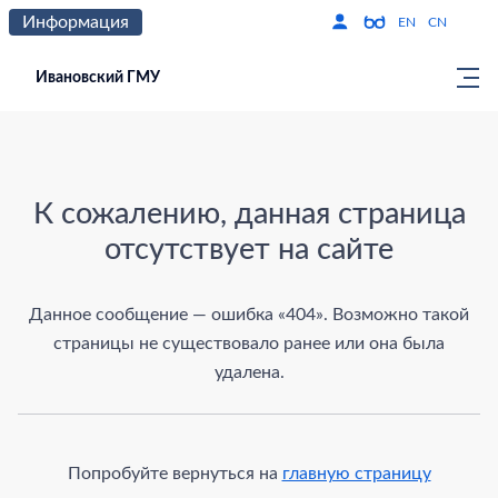
Информация
Версия для слабо
По
EN
CN
Ивановский ГМУ
Страница не найдена
К сожалению, данная страница
отсутствует на сайте
Данное сообщение — ошибка «404». Возможно такой
страницы не существовало ранее или она была
удалена.
Попробуйте вернуться на
главную страницу